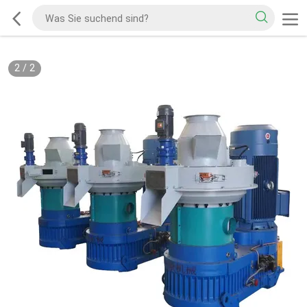
2
/
2