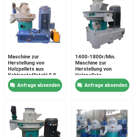
Über uns
Werksbesichtigung
Qualitätskontrolle
Maschine zur
1400-1800r/Min.
Herstellung von
Maschine zur
Holzpellets aus
Herstellung von
Kohlenstoffstahl 0,8-
Holzpellets
Kontakt mit uns
1,2 MPa
Anfrage absenden
Anfrage absenden
Neuigkeiten
Bitte um ein Angebot
Biomasse-hölzerne Kugel-Maschine