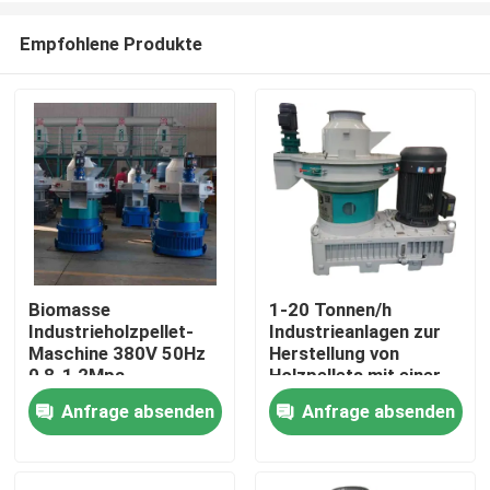
Empfohlene Produkte
Biomasse
1-20 Tonnen/h
Industrieholzpellet-
Industrieanlagen zur
Zu Hause
Maschine 380V 50Hz
Herstellung von
0,8-1,2Mpa
Holzpellets mit einer
Kapazität von 3,5 bis
Anfrage absenden
Anfrage absenden
Produkte
4,5 Tonnen
Videos