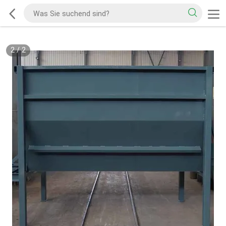
2
/
2