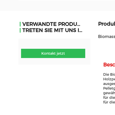
Produ
VERWANDTE PRODUKTE
TRETEN SIE MIT UNS IN VERBINDUNG
Biomass
Kontakt jetzt
Besc
Die Bi
Holzpe
ausges
Pellet
gewähr
für di
für di