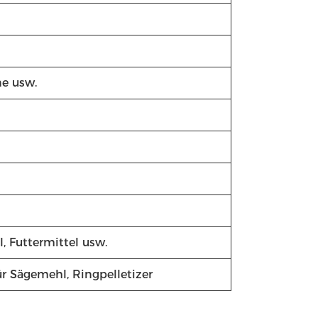
e usw.
el, Futtermittel usw.
ür Sägemehl, Ringpelletizer