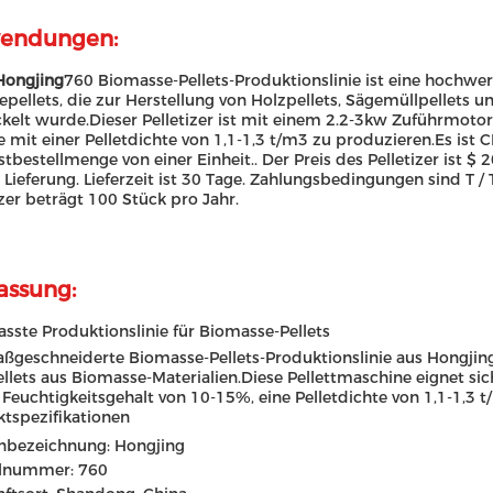
endungen:
Hongjing
760 Biomasse-Pellets-Produktionslinie ist eine hochwe
epellets, die zur Herstellung von Holzpellets, Sägemüllpellets 
kelt wurde.Dieser Pelletizer ist mit einem 2.2-3kw Zuführmotor 
 mit einer Pelletdichte von 1,1-1,3 t/m3 zu produzieren.Es ist CE
tbestellmenge von einer Einheit.. Der Preis des Pelletizer ist
e Lieferung. Lieferzeit ist 30 Tage. Zahlungsbedingungen sind T /
izer beträgt 100 Stück pro Jahr.
ssung:
sste Produktionslinie für Biomasse-Pellets
ßgeschneiderte Biomasse-Pellets-Produktionslinie aus Hongjing i
llets aus Biomasse-Materialien.Diese Pellettmaschine eignet sic
Feuchtigkeitsgehalt von 10-15%, eine Pelletdichte von 1,1-1,3 
tspezifikationen
nbezeichnung: Hongjing
lnummer: 760