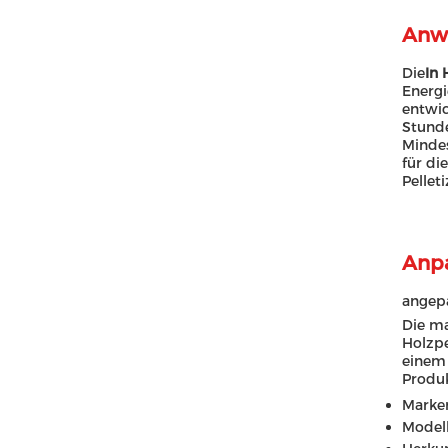
Anw
Die
In 
Energi
entwic
Stunde
Mindes
für di
Pellet
Anpa
angepa
Die ma
Holzpe
einem 
Produk
Marke
Model