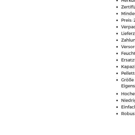
Herkun
Zertif
Mindes
Preis:
Verpac
Liefer
Zahlun
Versor
Feucht
Ersatz
Kapazi
Pellet
Größe 
Eigens
Hochef
Niedri
Einfac
Robust