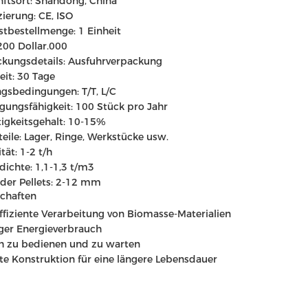
ftsort: Shandong, China
izierung: CE, ISO
tbestellmenge: 1 Einheit
 200 Dollar.000
kungsdetails: Ausfuhrverpackung
zeit: 30 Tage
gsbedingungen: T/T, L/C
gungsfähigkeit: 100 Stück pro Jahr
igkeitsgehalt: 10-15%
teile: Lager, Ringe, Werkstücke usw.
tät: 1-2 t/h
tdichte: 1,1-1,3 t/m3
der Pellets: 2-12 mm
chaften
fiziente Verarbeitung von Biomasse-Materialien
ger Energieverbrauch
h zu bedienen und zu warten
e Konstruktion für eine längere Lebensdauer