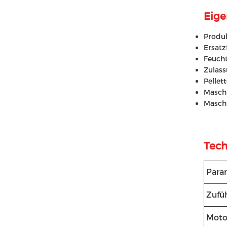
Eige
Produk
Ersatz
Feucht
Zulas
Pellet
Maschi
Maschi
Tech
Para
Zufü
Moto