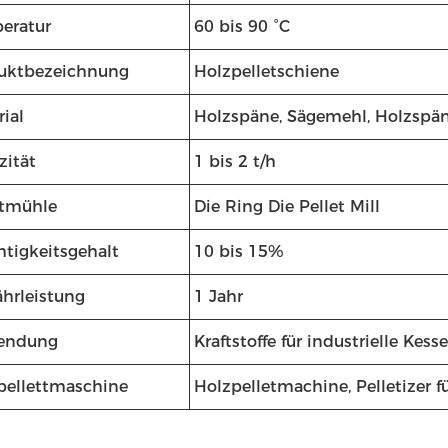
eratur
60 bis 90 °C
uktbezeichnung
Holzpelletschiene
ial
Holzspäne, Sägemehl, Holzspän
zität
1 bis 2 t/h
etmühle
Die Ring Die Pellet Mill
htigkeitsgehalt
10 bis 15%
hrleistung
1 Jahr
endung
Kraftstoffe für industrielle Kess
pellettmaschine
Holzpelletmachine, Pelletizer f