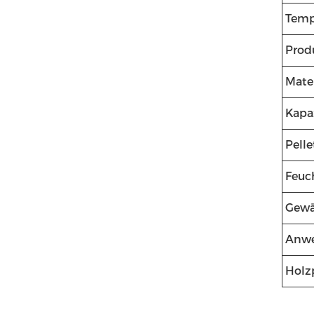
Temp
Prod
Mater
Kapa
Pell
Feuc
Gewä
Anw
Holz