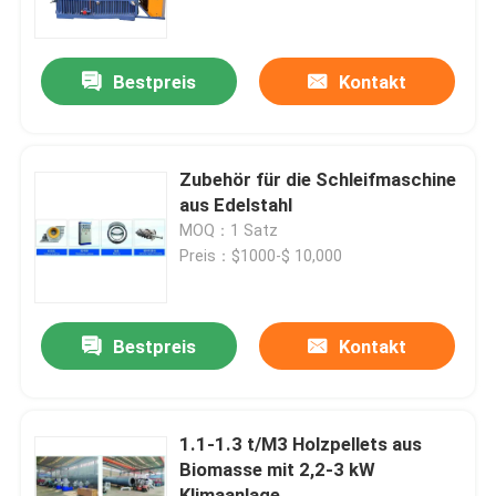
Über uns
Bestpreis
Kontakt
Werksbesichtigung
Zubehör für die Schleifmaschine
Qualitätskontrolle
aus Edelstahl
MOQ：1 Satz
Preis：$1000-$ 10,000
Kontakt mit uns
Neuigkeiten
Bestpreis
Kontakt
Bitte um ein Angebot
1.1-1.3 t/M3 Holzpellets aus
Biomasse mit 2,2-3 kW
Biomasse-hölzerne Kugel-Maschine
Klimaanlage