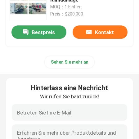
MOQ：1 Einheit
Preis：$200,000
Maschine für die Herstellung von Holzpellets
Bestpreis
Kontakt
Biomassekugelfertigungsstraße
Zufuhr-Kugel-Maschine
Sehen Sie mehr an
Hölzerne Abklopfhammer-Maschine
Hinterlass eine Nachricht
Hammermühle-Zerkleinerungsmaschine
Wir rufen Sie bald zurück!
Biomasse-Trockner-Ausrüstung
Pellet-Kühler