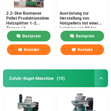
2.2-3kw Biomasse
Ausrüstung zur
Pellet Produktionslinie
Herstellung von
Holzsplitter 1-2
Holzpellets mit einer
Tonnen / h
Leistung von 90 bis
160 kW 1-2 Tonnen pro
Bestpreis
Bestpreis
Stunde
Kontakt
Kontakt
Zufuhr-Kugel-Maschine
(10)